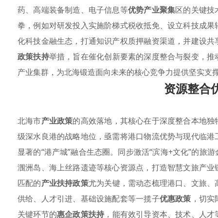
药、高端装备制造、电子信息等
优势产业聚集
区的关键技
拳，例如对研发投入实施阶梯式税收抵免、设立科技成果
化科技金融生态，打通知识产权质押融资渠道，并建设共
政策扶持
举措，旨在催化创新要素的深度整合与裂变，推
产业集群，为北海锻造面向未来的核心竞争力提供坚实支
资源整合
北海市
产业政策
的高效落地，其核心在于深度整合本地独
级深水良港的战略地位，亟需将港口物流优势与现代临港
显著的“港产城”融合生态圈。同步激活“滨海+文化”的
涠洲岛、海上丝路遗迹等核心资源点，打造智慧文旅产业
匹配的
产业扶持政策
尤为关键，需动态梳理港口、文旅、
供给、人才引进、基础设施配套等一揽子
优惠政策
，切实
关键环节的
惠企政策扶持
，能有效引导资本、技术、人才